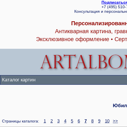
Подписаться
+7 (495) 510
Консультация и персональ
Персонализированн
Антикварная картина, гра
Эксклюзивное оформление • Серт
Каталог картин
Юбил
1
2
3
4
5
6
7
8
9
10
>>
Страницы каталога: