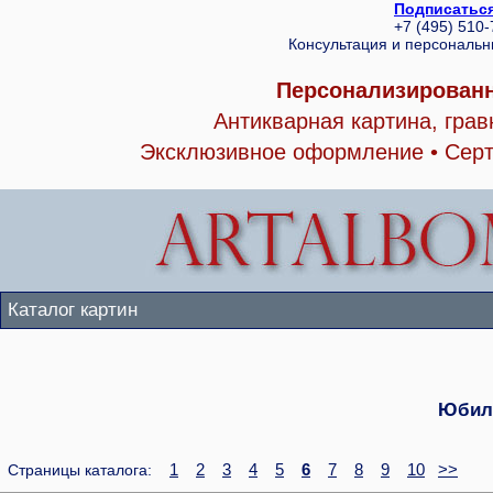
Подписаться
+7 (495) 510
Консультация и персональ
Персонализированн
Антикварная картина, гра
Эксклюзивное оформление • Серт
Каталог картин
Юбил
1
2
3
4
5
6
7
8
9
10
>>
Страницы каталога: