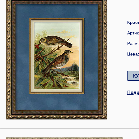
Красн
Артик
Разме
Цена:
К
Подр