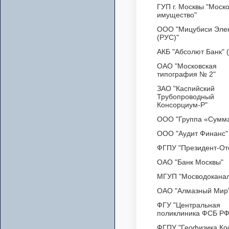
ГУП г. Москвы "Моск
имущество"
ООО "Мицубиси Элек
(РУС)"
АКБ "Абсолют Банк" 
ОАО "Московская
типография № 2"
ЗАО "Каспийский
Трубопроводный
Консорциум-Р"
ООО "Группа «Сумм
ООО "Аудит Финанс"
ФГПУ "Президент-От
ОАО "Банк Москвы"
МГУП "Мосводоканал
ОАО "Алмазный Мир
ФГУ "Центральная
поликлиника ФСБ РФ
ФГПУ "Геофизика Ко