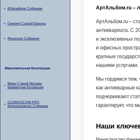
АртАльбом.ru – 
•
Юбилейное Собрание
АртАльбом.ru – ст
•
Галерея Старой Европы
антиквариата. С 2
и эксклюзивных по
•
Японское Собрание
и офисных простр
крупные государст
нашими услугами.
Факсимильная Коллекция
Мы гордимся тем, 
Виды Старой Москвы
•
как антикварные к
Кабинетная Коллекция
подчеркивают стат
OLDMOSCOW PRO
•
гарантирует, что 
Корпоративное Собрание
Наши ключе
Министерство финан