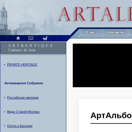
A R T & A N T I Q U E
Cadeaux de luxe
•
PRIVATE HERITAGE
Антикварное Собрание
•
Российская империя
•
Виды Старой Москвы
АртАльбо
•
Охота и Баталии