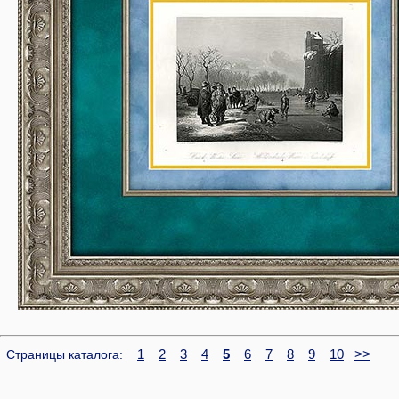
1
2
3
4
5
6
7
8
9
10
>>
Страницы каталога: