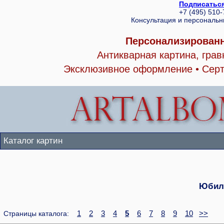
Подписаться
+7 (495) 510
Консультация и персональ
Персонализированн
Антикварная картина, гра
Эксклюзивное оформление • Серт
Каталог картин
Юбил
1
2
3
4
5
6
7
8
9
10
>>
Страницы каталога: