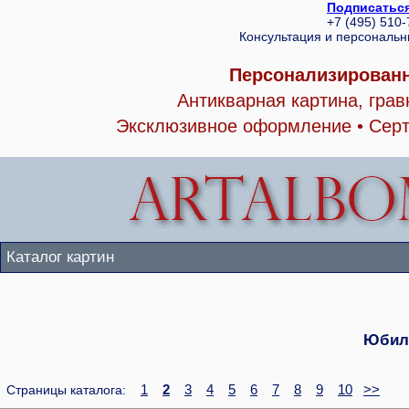
Подписаться
+7 (495) 510
Консультация и персональ
Персонализированн
Антикварная картина, гра
Эксклюзивное оформление • Серт
Каталог картин
Юбил
1
2
3
4
5
6
7
8
9
10
>>
Страницы каталога: