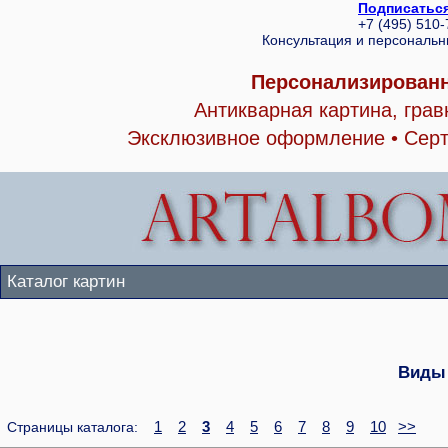
Подписаться
+7 (495) 510
Консультация и персональ
Персонализированн
Антикварная картина, гра
Эксклюзивное оформление • Серт
Каталог картин
Виды
1
2
3
4
5
6
7
8
9
10
>>
Страницы каталога: