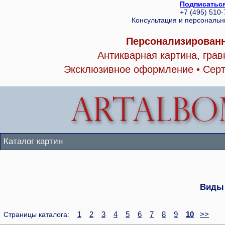
Подписаться
+7 (495) 510
Консультация и персональ
Персонализированн
Антикварная картина, гра
Эксклюзивное оформление • Серт
Каталог картин
Виды
1
2
3
4
5
6
7
8
9
10
>>
Страницы каталога: