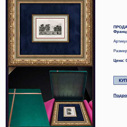
ПРОДАН
Франц
Артику
Размер
Цена: 
КУ
Подро