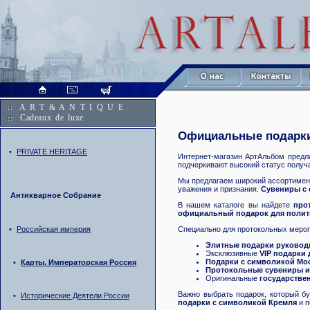
A R T & A N T I Q U E
Cadeaux de luxe
Официальные подарки
•
PRIVATE HERITAGE
Интернет-магазин АртАльбом предл
подчеркивают высокий статус получ
Мы предлагаем широкий ассортимен
уважения и признания.
Сувениры с
Антикварное Собрание
В нашем каталоге вы найдете
про
официальный подарок для полит
Специально для протокольных меро
•
Российская империя
Элитные подарки руковод
Эксклюзивные
VIP подарки
Подарки с символикой Мо
•
Карты. Императорская Россия
Протокольные сувениры и
Оригинальные
государстве
Важно выбрать подарок, который б
•
Исторические Деятели России
подарки с символикой Кремля
и п