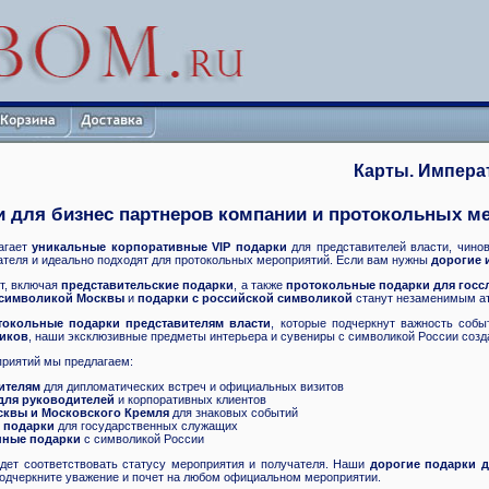
Карты. Импера
 для бизнес партнеров компании и протокольных м
агает
уникальные корпоративные VIP подарки
для представителей власти, чино
ателя и идеально подходят для протокольных мероприятий. Если вам нужны
дорогие 
т, включая
представительские подарки
, а также
протокольные подарки для госс
 символикой Москвы
и
подарки с российской символикой
станут незаменимым ат
токольные подарки представителям власти
, которые подчеркнут важность соб
иков
, наши эксклюзивные предметы интерьера и сувениры с символикой России созд
приятий мы предлагаем:
ителям
для дипломатических встреч и официальных визитов
 для руководителей
и корпоративных клиентов
сквы и Московского Кремля
для знаковых событий
 подарки
для государственных служащих
нные подарки
с символикой России
удет соответствовать статусу мероприятия и получателя. Наши
дорогие подарки д
одчеркните уважение и почет на любом официальном мероприятии.