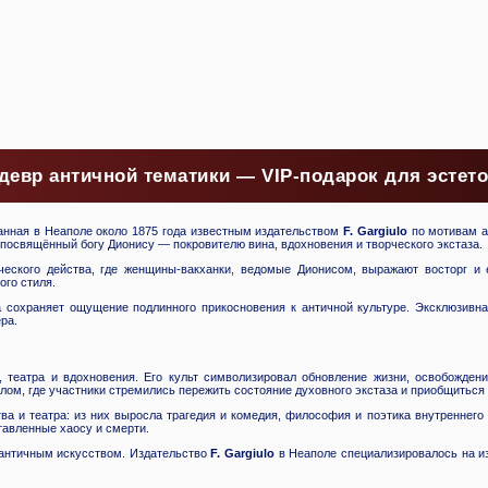
девр античной тематики — VIP-подарок для эстето
данная в Неаполе около 1875 года известным издательством
F. Gargiulo
по мотивам а
 посвящённый богу Дионису — покровителю вина, вдохновения и творческого экстаза.
ческого действа, где женщины-вакханки, ведомые Дионисом, выражают восторг и
ого стиля.
 сохраняет ощущение подлинного прикосновения к античной культуре. Эксклюзивн
ра.
 театра и вдохновения. Его культ символизировал обновление жизни, освобожден
лом, где участники стремились пережить состояние духовного экстаза и приобщиться 
ва и театра: из них выросла трагедия и комедия, философия и поэтика внутреннего
тавленные хаосу и смерти.
 античным искусством. Издательство
F. Gargiulo
в Неаполе специализировалось на и