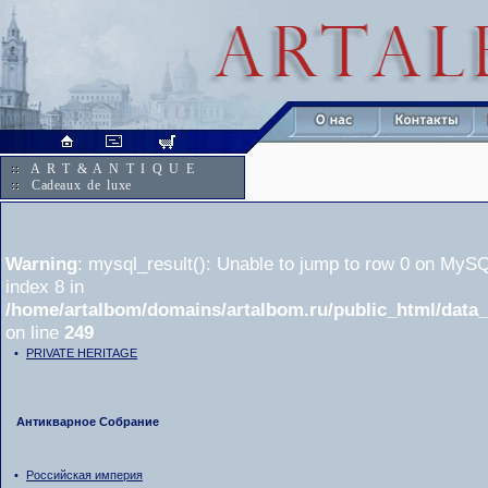
A R T & A N T I Q U E
Cadeaux de luxe
Warning
: mysql_result(): Unable to jump to row 0 on MySQ
index 8 in
/home/artalbom/domains/artalbom.ru/public_html/data
on line
249
•
PRIVATE HERITAGE
Антикварное Собрание
•
Российская империя