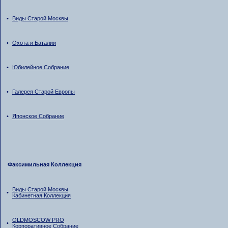
•
Виды Старой Москвы
•
Охота и Баталии
•
Юбилейное Собрание
•
Галерея Старой Европы
•
Японское Собрание
Факсимильная Коллекция
Виды Старой Москвы
•
Кабинетная Коллекция
OLDMOSCOW PRO
•
Корпоративное Собрание