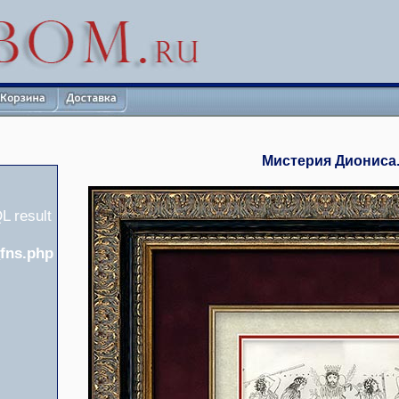
Мистерия Диониса.
L result
_fns.php