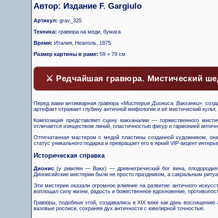
Автор: Издание F. Gargiulo
Артикул:
grav_325
Техника:
гравюра на меди, бумага
Время:
Италия, Неаполь, 1875
Размер картины в раме:
59 × 79 см
⚔️ Редчайшая гравюра. Мистический ше
Перед вами антикварная гравюра
«Мистерия Диониса. Вакханки»
, соз
артефакт отражает глубину античной мифологии и её мистический культ,
Композиция представляет сцену вакханалии — торжественного мисти
отличается изяществом линий, пластичностью фигур и гармонией античн
Отпечатанная мастером с медой пластины созданной художником, она
статус уникального подарка и превращает его в яркий VIP-акцент интерье
Историческая справка
Дионис
(у римлян — Вакх) — древнегреческий бог вина, плодородия,
Дионисийские мистерии были не просто праздником, а сакральным ритуа
Эти мистерии оказали огромное влияние на развитие античного искусст
воплощал силу жизни, радость и божественное вдохновение, противопос
Гравюры, подобные этой, создавались в XIX веке как дань восхищению
вазовые росписи, сохраняя дух античности с ювелирной точностью.