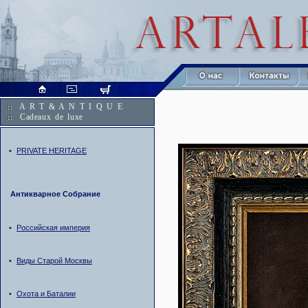
A R T & A N T I Q U E
Cadeaux de luxe
•
PRIVATE HERITAGE
Антикварное Собрание
•
Российская империя
•
Виды Старой Москвы
•
Охота и Баталии