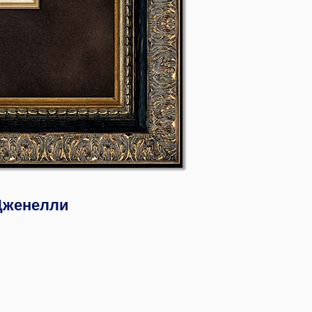
 Дженелли