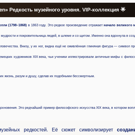
en» Редкость музейного уровня. VIP-коллекция 🌟
елли (1798–1868)
в 1863 году. Это редкое произведение отражает
начало великого 
мудрости и покровительница людей, в шлеме и со щитом. Именно она вдохнула в со
овечества. Внизу, у их ног, видна ещё не оживлённая глиняная фигура — символ п
 немецких художников XIX века, чьи ученики иллюстрировали античные мифы с фило
 них жизнь, разум и душу, сделав их подобными бессмертным.
вдохновения. Это редчайший пример философского искусства XIX века, в котором во
узейных редкостей. Её сюжет символизирует
создан