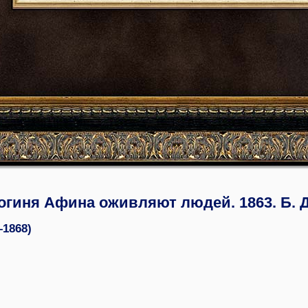
огиня Афина оживляют людей. 1863. Б.
–1868)