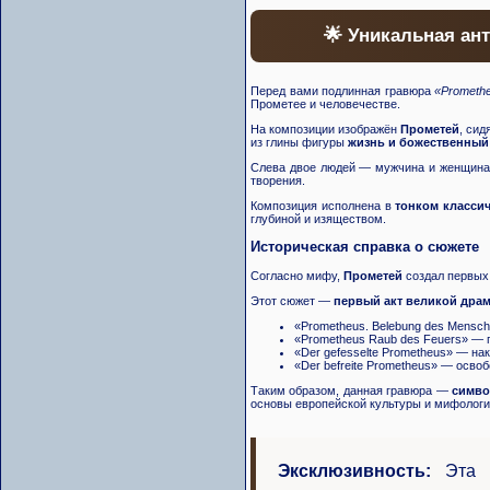
🌟 Уникальная ан
Перед вами подлинная гравюра
«Prometh
Прометее и человечестве.
На композиции изображён
Прометей
, си
из глины фигуры
жизнь и божественный
Слева двое людей — мужчина и женщина —
творения.
Композиция исполнена в
тонком класси
глубиной и изяществом.
Историческая справка о сюжете
Согласно мифу,
Прометей
создал первых 
Этот сюжет —
первый акт великой дра
«Prometheus. Belebung des Mensc
«Prometheus Raub des Feuers» — 
«Der gefesselte Prometheus» — нак
«Der befreite Prometheus» — осво
Таким образом, данная гравюра —
симво
основы европейской культуры и мифологи
Эксклюзивность:
Эта а