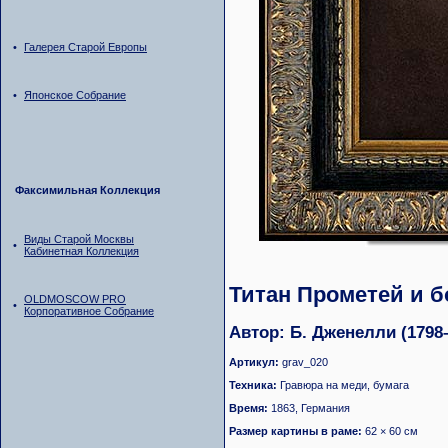
•
Галерея Старой Европы
•
Японское Собрание
Факсимильная Коллекция
Виды Старой Москвы
•
Кабинетная Коллекция
Титан Прометей и б
OLDMOSCOW PRO
•
Корпоративное Собрание
Автор: Б. Дженелли (1798
Артикул:
grav_020
Техника:
Гравюра на меди, бумага
Время:
1863, Германия
Размер картины в раме:
62 × 60 см