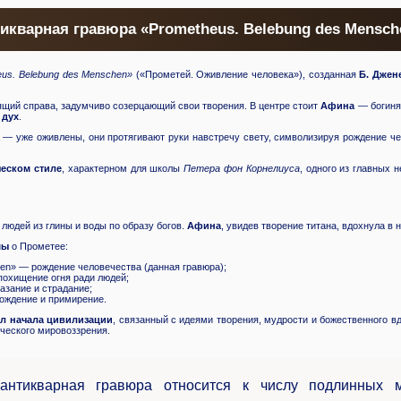
тикварная гравюра «Prometheus. Belebung des Mensch
eus. Belebung des Menschen»
(«Прометей. Оживление человека»), созданная
Б. Джен
дящий справа, задумчиво созерцающий свои творения. В центре стоит
Афина
— богиня 
 дух
.
 уже оживлены, они протягивают руки навстречу свету, символизируя рождение чел
ческом стиле
, характерном для школы
Петера фон Корнелиуса
, одного из главных
людей из глины и воды по образу богов.
Афина
, увидев творение титана, вдохнула в
мы
о Прометее:
hen» — рождение человечества (данная гравюра);
похищение огня ради людей;
азание и страдание;
бождение и примирение.
л начала цивилизации
, связанный с идеями творения, мудрости и божественного 
ческого мировоззрения.
нтикварная гравюра относится к числу подлинных м