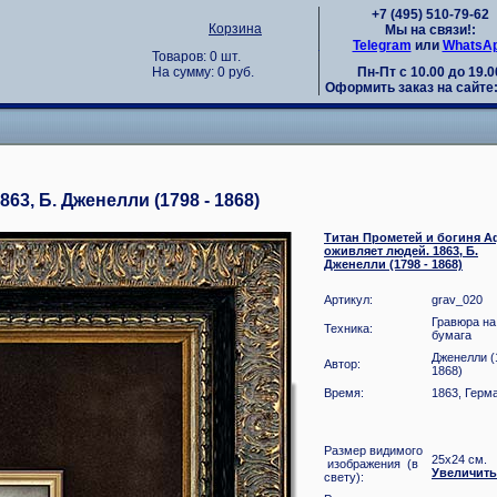
+7 (495) 510-79-62
Корзина
Мы на связи!:
Telegram
или
WhatsA
Товаров: 0 шт.
Пн-Пт с 10.00 до 19.0
На сумму: 0 руб.
Оформить заказ на сайте: 
3, Б. Дженелли (1798 - 1868)
Титан Прометей и богиня 
оживляет людей. 1863, Б.
Дженелли (1798 - 1868)
Артикул:
grav_020
Гравюра на
Техника:
бумага
Дженелли (
Автор:
1868)
Время:
1863, Герм
Размер видимого
25x24 см
изображения (в
Увеличить
свету):