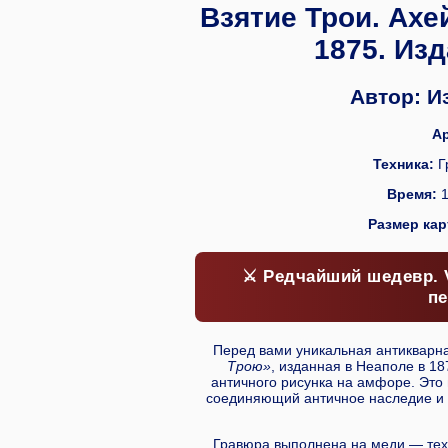
Взятие Трои. Ах
1875. Изд
Автор: Из
Ар
Техника:
Г
Время:
1
Размер кар
⚔️ Редчайший шедевр. 
пе
Перед вами уникальная антикварн
Трою»
, изданная в Неаполе в 1
античного рисунка на амфоре. Это
соединяющий античное наследие и 
Гравюра выполнена на меди — техн