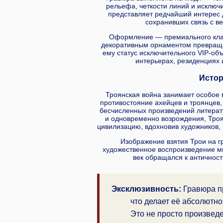
рельефа, четкости линий и исключ
представляет редчайший интерес 
сохранивших связь с в
Оформление — премиального клас
декоративным орнаментом превраща
ему статус исключительного VIP-объ
интерьерах, резиденциях 
Истор
Троянская война занимает особое 
противостояние ахейцев и троянцев,
бесчисленных произведений литерат
и одновременно возрождения, Троя
цивилизацию, вдохновив художников, 
Изображение взятия Трои на г
художественное воспроизведение миф
век обращался к античност
Эксклюзивность:
Гравюра п
что делает её абсолютн
Это не просто произведе