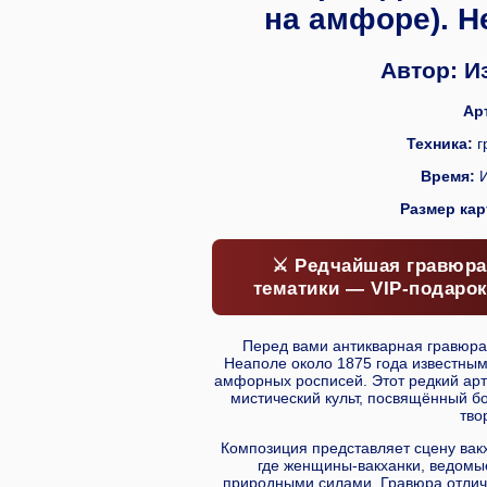
на амфоре). Н
Автор: Из
Ар
Техника:
г
Время:
И
Размер кар
⚔️ Редчайшая гравюра
тематики — VIP-подарок
Перед вами антикварная гравюр
Неаполе около 1875 года известны
амфорных росписей. Этот редкий арт
мистический культ, посвящённый б
тво
Композиция представляет сцену вак
где женщины-вакханки, ведомы
природными силами. Гравюра отлич