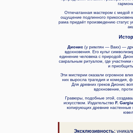
гармони
Отпечатанная мастером с медой п
ощущение подлинного прикосновения
рама придаёт произведению статус ун
ак
Истор
Дионис
(у римлян — Вакх) — дре
вдохновения. Его культ символиз
единение человека с природой. Дион
сакральным ритуалом, где участники 
и приобщить
Эти мистерии оказали огромное влиян
них выросла трагедия и комедия, 
Для древних греков Дионис во
вдохновение, проти
Гравюры, подобные этой, создава
искусством. Издательство
F. Gargi
копирующих древние настенные и
ювел
Эксклюзивность:
уникаль