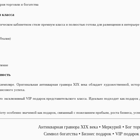
рия торговли и богатства
 класса
ическом кабинетном стиле премиум класса и полностью готова для размещения в интерьере 
Италия)
ление
нность
кземпляре. Оригинальная антикварная гравюра XIX века обладает художественной, исто
ансового успеха.
 эксклюзивный VIP подарок представительского класса. Идеально подходит как подарок 
ту особенно значимой как подарок, связанный с пожеланием прибыли, роста бизнеса, усп
Антикварная гравюра XIX века • Меркурий • Бог то
Символ богатства • Бизнес подарок • VIP подаро