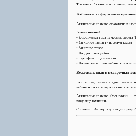
Тематика:
Античная мифология, аллего
Кабинетное оформление премиум
Антикварная гравюра оформлена в класс
Комплектация:
• Классическая рама из массива дерева (
• Бархатное паспарту премиум класса
• Защитное стекло
• Подарочная коробка
• Сертификат подлинности
• Полностью готовое кабинетное оформ
Коллекционная и подарочная це
Работа представлена в единственном э
кабинетного интерьера и символом фин
Антикварная гравюра «Меркурий» — это
владельцу компании.
Символика Меркурия делает данную рабо