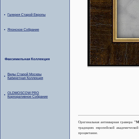
•
Галерея Старой Европы
•
Японское Собрание
Факсимильная Коллекция
Виды Старой Москвы
•
Кабинетная Коллекция
OLDMOSCOW PRO
•
Корпоративное Собрание
Оригинальная антикварная гравюра
"М
традициях европейской академической
процветание.