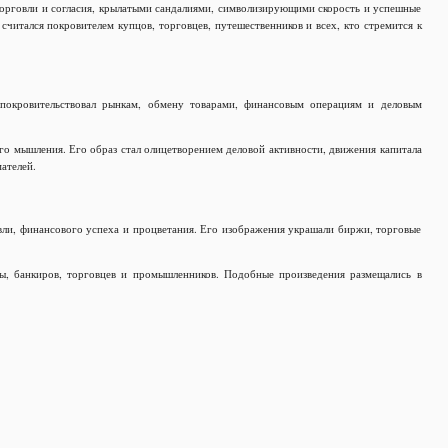
говли и согласия, крылатыми сандалиями, символизирующими скорость и успешные
читался покровителем купцов, торговцев, путешественников и всех, кто стремится к
покровительствовал рынкам, обмену товарами, финансовым операциям и деловым
о мышления. Его образ стал олицетворением деловой активности, движения капитала
ателей.
вли, финансового успеха и процветания. Его изображения украшали биржи, торговые
ы, банкиров, торговцев и промышленников. Подобные произведения размещались в