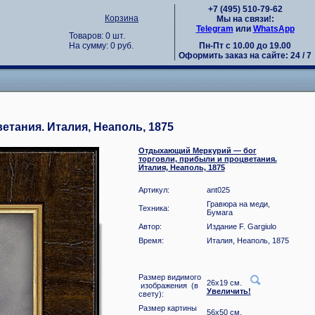
+7 (495) 510-79-62
Корзина
Мы на связи!:
Telegram
или
WhatsApp
Товаров: 0 шт.
Пн-Пт с 10.00 до 19.00
На сумму: 0 руб.
Оформить заказ на сайте: 24 / 7
тания. Италия, Неаполь, 1875
Отдыхающий Меркурий — бог
торговли, прибыли и процветания.
Италия, Неаполь, 1875
Артикул:
ant025
Гравюра на меди,
Техника:
Бумага
Автор:
Издание F. Gargiulo
Время:
Италия, Неаполь, 1875
Размер видимого
26x19 см.
изображения (в
Увеличить!
свету):
Размер картины
56x50 см.