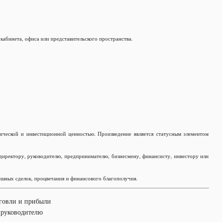
кабинета, офиса или представительского пространства.
рической и инвестиционной ценностью. Произведение является статусным элементом
директору, руководителю, предпринимателю, бизнесмену, финансисту, инвестору или
ешных сделок, процветания и финансового благополучия.
рговли и прибыли
к руководителю