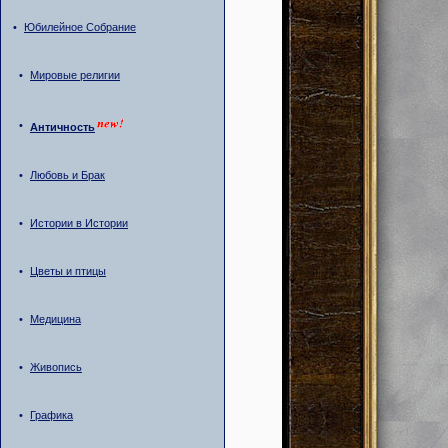
•
Юбилейное Собрание
•
Мировые религии
•
Античность
•
Любовь и Брак
•
Истории в Истории
•
Цветы и птицы
•
Медицина
•
Живопись
•
Графика