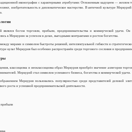
диционной иконографии с характерными атрибутами: Отложенным кадуцеем — жезлом тор
лект, изобретательность и дипломатическое мастерство. В античной культуре Меркурий с
ю.
ологии
 являлся богом торговли, прибыли, предпринимательства и коммерческой удачи. Он 
ись к Меркурию за успехом в делах, выгодными контрактами и ростом богатства.
между мирами и символом быстроты решений, интеллектуальной гибкости и стратегическог
ьтуре культ Меркурия был особенно распространён среди торгового сословия и предприним
уры
дения, классицизма и неоклассицизма образ Меркурия приобрёл значение аллегории торго
инимателей. Меркурий стал символом успешного бизнеса, богатства и коммерческой удачи.
ображением Меркурия пользовались популярностью среди представителей деловой элит
вого роста и успешной предпринимательской деятельности.
 прибыли
фика