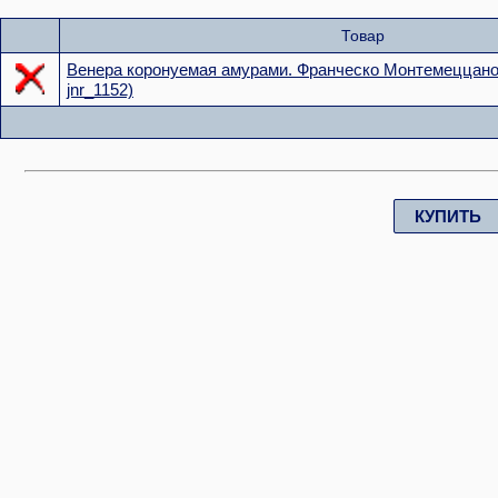
Товар
Венера коронуемая амурами. Франческо Монтемеццано
jnr_1152)
КУПИТЬ