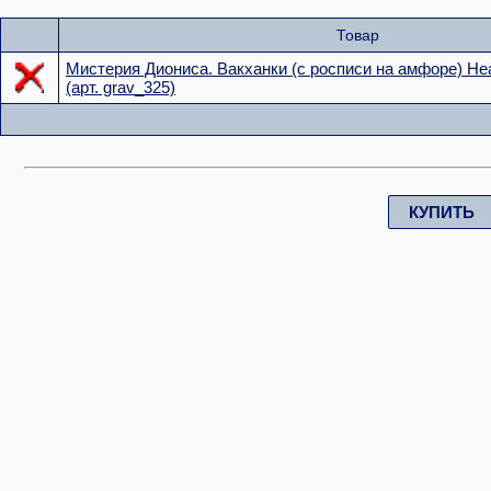
Товар
Мистерия Диониса. Вакханки (с росписи на амфоре) Не
(арт. grav_325)
КУПИТЬ