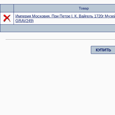
Товар
Империя Московия. При Петре I. К. Вайгель 1720г Музе
GRAV249)
КУПИТЬ